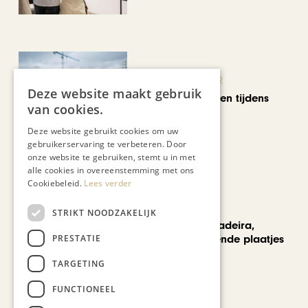
KUNST & CULTUUR
Deze website maakt gebruik
Wereldse beelden tijdens
van cookies.
Cultura Nova
Deze website gebruikt cookies om uw
gebruikerservaring te verbeteren. Door
onze website te gebruiken, stemt u in met
alle cookies in overeenstemming met ons
Cookiebeleid.
Lees verder
REIZEN
STRIKT NOODZAKELIJK
Een week op Madeira,
PRESTATIE
voorbij de bekende plaatjes
TARGETING
FUNCTIONEEL
Bekijk alle artikelen