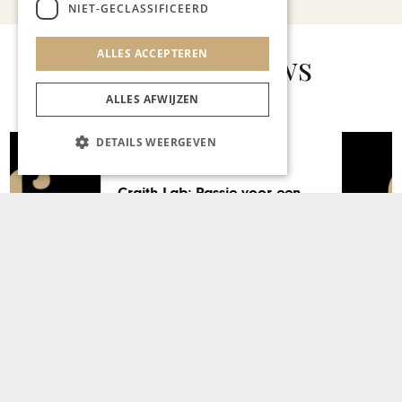
NIET-GECLASSIFICEERD
Gerelateerd nieuws
ALLES ACCEPTEREN
ALLES AFWIJZEN
DETAILS WEERGEVEN
KUNST & CULTUUR
Prodware: zo behoud je je
concurrentiepositie