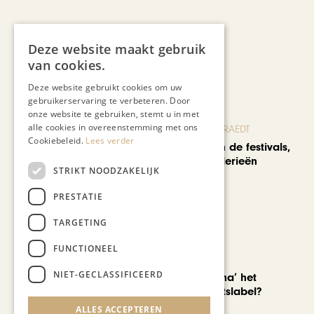
Deze website maakt gebruik
van cookies.
Recent nieuws
Deze website gebruikt cookies om uw
gebruikerservaring te verbeteren. Door
onze website te gebruiken, stemt u in met
alle cookies in overeenstemming met ons
BLOG JO CORTENRAEDT
Cookiebeleid.
Lees verder
We verzuipen in de festivals,
feesten en braderieën
STRIKT NOODZAKELIJK
PRESTATIE
TARGETING
FUNCTIONEEL
AUTOMOTIVE
NIET-GECLASSIFICEERD
Is ‘Made in China’ het
nieuwe kwaliteitslabel?
ALLES ACCEPTEREN