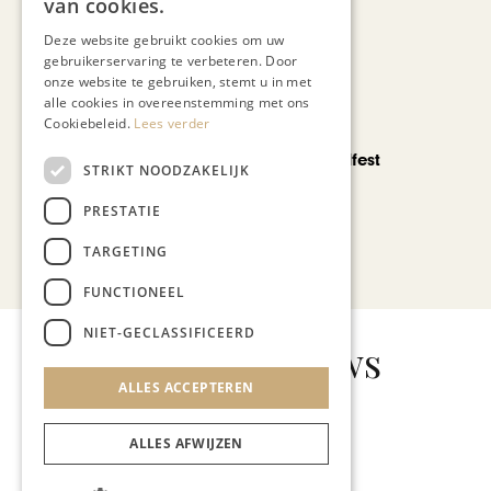
van cookies.
Deze website gebruikt cookies om uw
gebruikerservaring te verbeteren. Door
onze website te gebruiken, stemt u in met
alle cookies in overeenstemming met ons
Cookiebeleid.
Lees verder
CHAPEAU TV
Noorbeek Foodfest
STRIKT NOODZAKELIJK
PRESTATIE
TARGETING
Bekijk alle artikelen
FUNCTIONEEL
NIET-GECLASSIFICEERD
Gerelateerd nieuws
ALLES ACCEPTEREN
ALLES AFWIJZEN
GASTRONOMIE