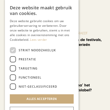
Deze website maakt gebruik
Recent nieuws
van cookies.
Deze website gebruikt cookies om uw
gebruikerservaring te verbeteren. Door
onze website te gebruiken, stemt u in met
BLOG JO CORTENRAEDT
alle cookies in overeenstemming met ons
We verzuipen in de festivals,
Cookiebeleid.
Lees verder
feesten en braderieën
STRIKT NOODZAKELIJK
PRESTATIE
TARGETING
FUNCTIONEEL
AUTOMOTIVE
Is ‘Made in China’ het
NIET-GECLASSIFICEERD
nieuwe kwaliteitslabel?
ALLES ACCEPTEREN