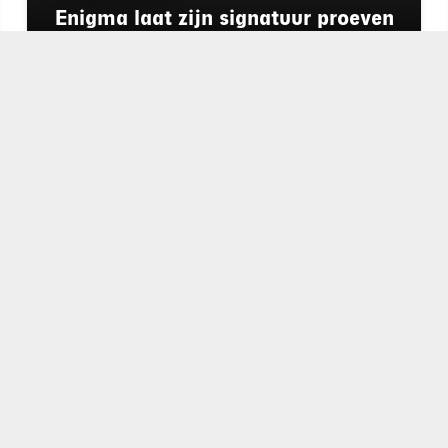
Enigma laat zijn signatuur proeven
op het Preuvenemint
chapeau
E-mailadres*
nieuwsbrief
Ik ga akkoo