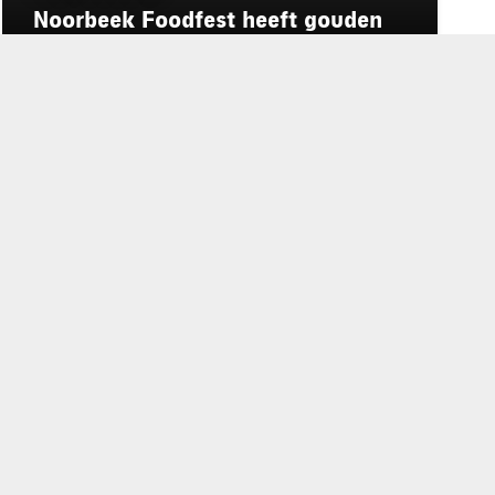
Noorbeek Foodfest heeft gouden
formule gevonden
rd
de privacyverklaring
.