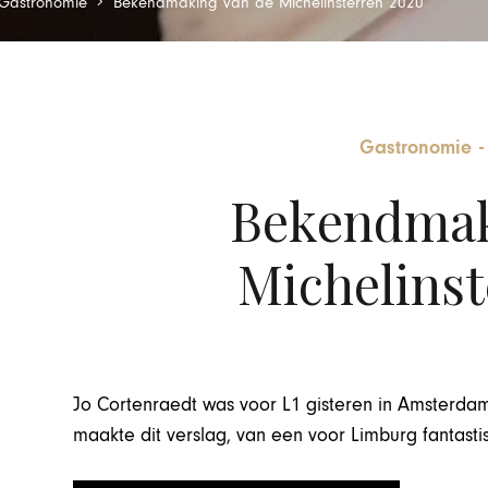
Gastronomie
Bekendmaking van de Michelinsterren 2020
Gastronomie
Bekendmak
Michelinst
Jo Cortenraedt was voor L1 gisteren in Amsterda
maakte dit verslag, van een voor Limburg fantasti