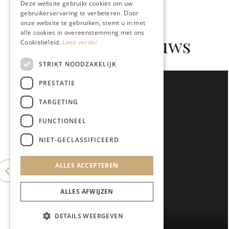
Deze website gebruikt cookies om uw
gebruikerservaring te verbeteren. Door
onze website te gebruiken, stemt u in met
alle cookies in overeenstemming met ons
Gerelateerd nieuws
Cookiebeleid.
Lees verder
STRIKT NOODZAKELIJK
PRESTATIE
TARGETING
FUNCTIONEEL
NIET-GECLASSIFICEERD
ALLES ACCEPTEREN
ALLES AFWIJZEN
DETAILS WEERGEVEN
GASTRONOMIE