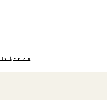
traal
,
Michelin