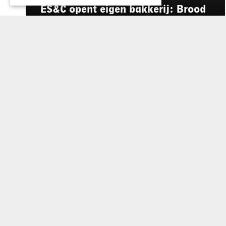
ES&C opent eigen bakkerij: Brood
Atelier