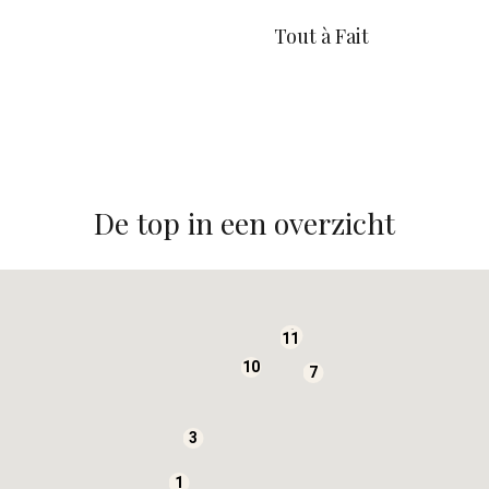
Tout à Fait
De top in een overzicht
6
4
11
10
7
3
1