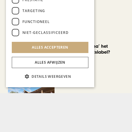
TARGETING
FUNCTIONEEL
NIET-GECLASSIFICEERD
AUTOMOTIVE
Is ‘Made in China’ het
ALLES ACCEPTEREN
nieuwe kwaliteitslabel?
ALLES AFWIJZEN
DETAILS WEERGEVEN
CHAPEAU TV
Noorbeek Foodfest
Bekijk alle artikelen