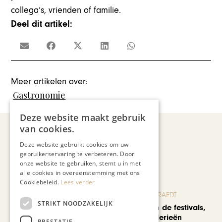
collega’s, vrienden of familie.
Deel dit artikel:
Meer artikelen over:
Gastronomie
Deze website maakt gebruik
van cookies.
Deze website gebruikt cookies om uw
Recent nieuws
gebruikerservaring te verbeteren. Door
onze website te gebruiken, stemt u in met
alle cookies in overeenstemming met ons
Cookiebeleid.
Lees verder
BLOG JO CORTENRAEDT
STRIKT NOODZAKELIJK
We verzuipen in de festivals,
feesten en braderieën
PRESTATIE