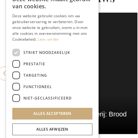
van cookies.
Deze website gebruikt cookies om uw
gebruikerservaring te verbeteren. Door
onze website te gebruiken, stemt u in met
alle cookies in overeenstemming met ons
Cookiebeleid.
Lees verder
STRIKT NOODZAKELIJK
PRESTATIE
TARGETING
FUNCTIONEEL
NIET-GECLASSIFICEERD
GASTRONOMIE
ES&C opent eigen bakkerij: Brood
ALLES ACCEPTEREN
Atelier
ALLES AFWIJZEN