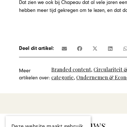
Dat zien we ook bij Chapeau dat al vele jaren ee
hebben meer tijd gekregen om te lezen, en dat doe
Deel dit artikel:
Branded content
,
Circulariteit
Meer
categorie
,
Ondernemen & Econ
artikelen over:
Gerelateerd nieuws
Deze website maakt gebruik