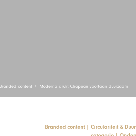
Branded content
Moderna drukt Chapeau voortaan duurzaam
Branded content
|
Circulariteit & Du
categorie
|
Onder