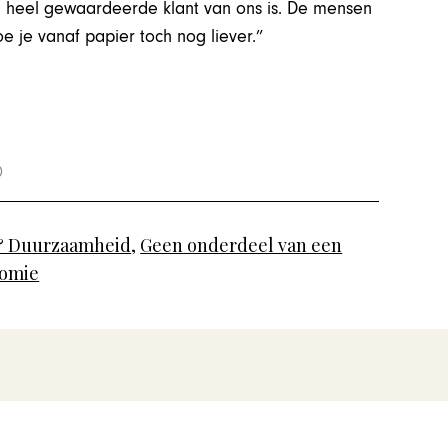
n heel gewaardeerde klant van ons is. De mensen
 je vanaf papier toch nog liever.”
 & Duurzaamheid
,
Geen onderdeel van een
omie