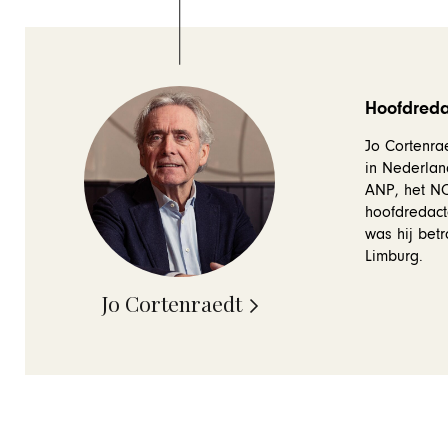
Hoofdredac
Jo Cortenrae
in Nederlan
ANP, het NOS
hoofdredact
was hij betr
Limburg.
Jo Cortenraedt