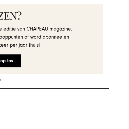
ZEN?
ste editie van CHAPEAU magazine.
kooppunten of word abonnee en
er per jaar thuis!
op los