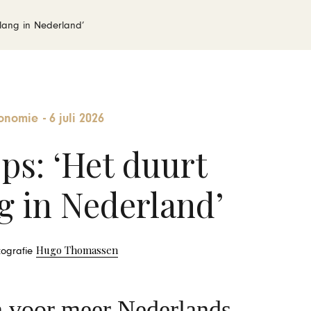
lang in Nederland’
onomie
-
6 juli 2026
s: ‘Het duurt
g in Nederland’
Hugo Thomassen
otografie
n voor meer Nederlands