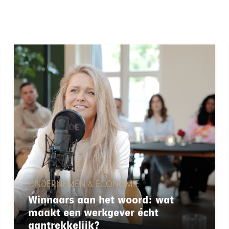
ONDERNEMEN & ECONOMIE
Winnaars aan het woord: wat
maakt een werkgever écht
aantrekkelijk?