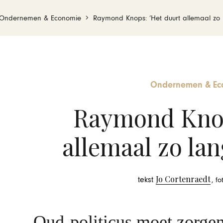
Ondernemen & Economie
Raymond Knops: ‘Het duurt allemaal zo 
Ondernemen & Ec
Raymond Knop
allemaal zo lan
Jo Cortenraedt
tekst
, f
Oud-politicus moet zorge