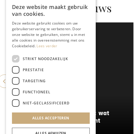
Gerelateerd nieuws
Deze website maakt gebruik
van cookies.
Deze website gebruikt cookies om uw
gebruikerservaring te verbeteren. Door
onze website te gebruiken, stemt u in met
alle cookies in overeenstemming met ons
Cookiebeleid.
Lees verder
STRIKT NOODZAKELIJK
PRESTATIE
TARGETING
FUNCTIONEEL
NIET-GECLASSIFICEERD
ONDERNEMEN & ECONOMIE
Winnaars aan het woord: wat
ALLES ACCEPTEREN
maakt een werkgever écht
aantrekkelijk?
ALLES AFWIJZEN