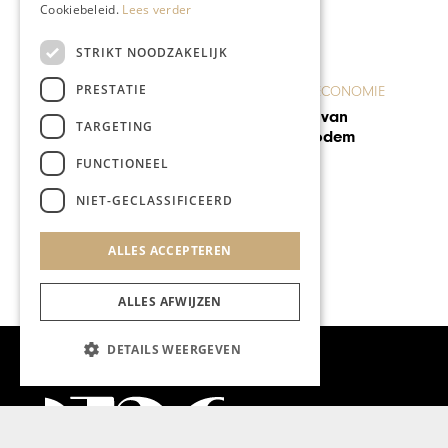
Cookiebeleid.
Lees verder
STRIKT NOODZAKELIJK
ONDERNEMEN & ECONOMIE
PRESTATIE
E
Hotel Maison Maastricht
vindt op tijd een general
TARGETING
manager
FUNCTIONEEL
NIET-GECLASSIFICEERD
ALLES ACCEPTEREN
ALLES AFWIJZEN
DETAILS WEERGEVEN