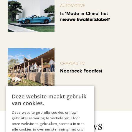
AUTOMOTIVE
Is ‘Made in China’ het
nieuwe kwaliteitslabel?
CHAPEAU TV
Noorbeek Foodfest
Deze website maakt gebruik
Bekijk alle artikelen
van cookies.
Deze website gebruikt cookies om uw
gebruikerservaring te verbeteren. Door
Gerelateerd nieuws
onze website te gebruiken, stemt u in met
alle cookies in overeenstemming met ons