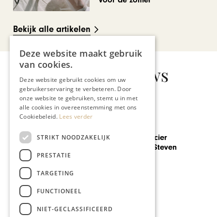
Bekijk alle artikelen
Deze website maakt gebruik
van cookies.
Gerelateerd nieuws
Deze website gebruikt cookies om uw
gebruikerservaring te verbeteren. Door
onze website te gebruiken, stemt u in met
alle cookies in overeenstemming met ons
Cookiebeleid.
Lees verder
GASTRONOMIE
Voedselleverancier
STRIKT NOODZAKELIJK
‘supertrots’ op Steven
PRESTATIE
Kruijswijk
TARGETING
FUNCTIONEEL
NIET-GECLASSIFICEERD