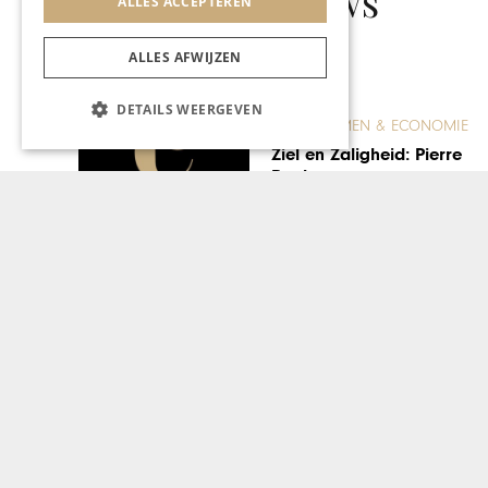
Gerelateerd nieuws
ALLES ACCEPTEREN
ALLES AFWIJZEN
DETAILS WEERGEVEN
ONDERNEMEN & ECONOMIE
Ziel en Zaligheid: Pierre
Boels