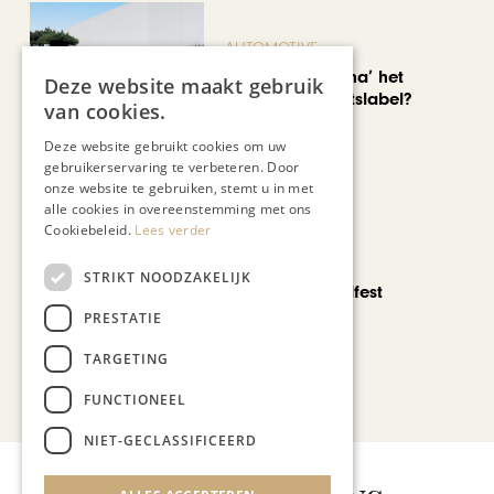
AUTOMOTIVE
Is ‘Made in China’ het
Deze website maakt gebruik
nieuwe kwaliteitslabel?
van cookies.
Deze website gebruikt cookies om uw
gebruikerservaring te verbeteren. Door
onze website te gebruiken, stemt u in met
alle cookies in overeenstemming met ons
Cookiebeleid.
Lees verder
CHAPEAU TV
STRIKT NOODZAKELIJK
Noorbeek Foodfest
PRESTATIE
TARGETING
Bekijk alle artikelen
FUNCTIONEEL
NIET-GECLASSIFICEERD