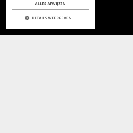
ALLES AFWIJZEN
Aanmelden nieuwsbrief
DETAILS WEERGEVEN
Magazine
Adverteren
Algemeen
Algemene Voorwaarden
Privacyverklaring
Cookieverklaring
@2024 Chapeau Magazine