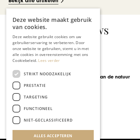
Bekijk alle artikelen
Deze website maakt gebruik
Gerelateerd nieuws
van cookies.
Deze website gebruikt cookies om uw
gebruikerservaring te verbeteren. Door
onze website te gebruiken, stemt u in met
alle cookies in overeenstemming met ons
Cookiebeleid.
Lees verder
MODE & BEAUTY
STRIKT NOODZAKELIJK
Met de kracht van de natuur
PRESTATIE
TARGETING
FUNCTIONEEL
NIET-GECLASSIFICEERD
ALLES ACCEPTEREN