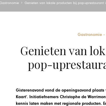
Gastronomie
Genieten van lokale producten bij pop-uprestaurant
Gastronomie
-
Genieten van lok
pop-uprestaura
Gisterenavond vond de openingsavond plaats 
Kaart’. Initiatiefnemers Christophe de Warrimo
kennis laten maken met regionale producten. En 