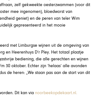
saffraan, zelf gekweekte oesterzwammen (voor dit
klooster mee ingenomen), bloedworst van
ekendheid geniet) en de peren van teler Wim
uidelijk gepresenteerd in het mooie
ineerd met Limburgse wijnen uit de omgeving van
g en Heerenhuys D’r Pley. Het totaal plaatje
gastvrije bediening, die alle gerechten en wijnen
m 30 oktober. Echter zijn ‘helaas’ alle avonden
ldus de heren: „We staan pas aan de start van dit
worden. Dit kan via
noorbeekopdekaart.nl.