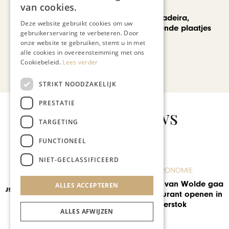
REIZEN
van cookies.
Een week op Madeira,
Deze website gebruikt cookies om uw
voorbij de bekende plaatjes
gebruikerservaring te verbeteren. Door
onze website te gebruiken, stemt u in met
alle cookies in overeenstemming met ons
Cookiebeleid.
Lees verder
Bekijk alle artikelen
STRIKT NOODZAKELIJK
PRESTATIE
Gerelateerd nieuws
TARGETING
FUNCTIONEEL
NIET-GECLASSIFICEERD
GASTRONOMIE
Hans van Wolde gaat nieuw
ALLES ACCEPTEREN
restaurant openen in
Reijmerstok
ALLES AFWIJZEN