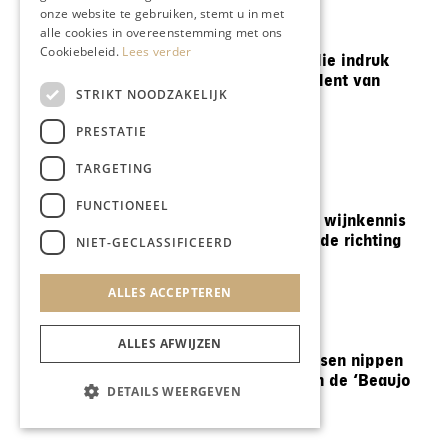
onze website te gebruiken, stemt u in met
alle cookies in overeenstemming met ons
WIJNEN
Cookiebeleid.
Lees verder
De Limburgse wijn die indruk
maakte op de president van
STRIKT NOODZAKELIJK
Frankrijk
PRESTATIE
TARGETING
WIJNEN
FUNCTIONEEL
Deze apps helpen je wijnkennis
een stapje in de goede richting
NIET-GECLASSIFICEERD
ALLES ACCEPTEREN
WIJNEN
ALLES AFWIJZEN
Zelfs verwende Fransen nippen
weer voorzichtig aan de ‘Beaujo
DETAILS WEERGEVEN
Nouveau’