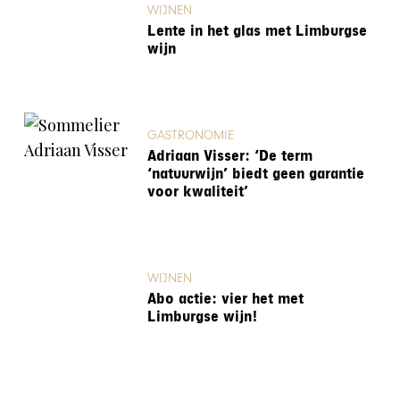
WIJNEN
Lente in het glas met Limburgse
wijn
GASTRONOMIE
Adriaan Visser: ‘De term
‘natuurwijn’ biedt geen garantie
voor kwaliteit’
WIJNEN
Abo actie: vier het met
Limburgse wijn!