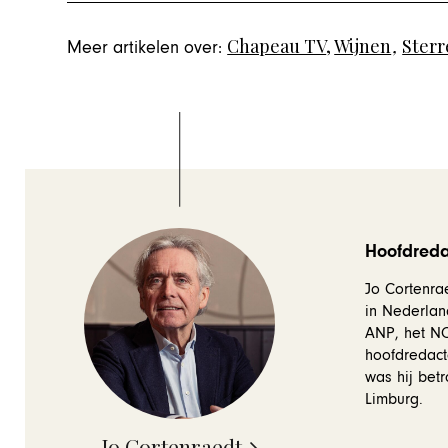
Chapeau TV
,
Wijnen
,
Ster
Meer artikelen over:
Hoofdredac
Jo Cortenrae
in Nederlan
ANP, het NOS
hoofdredact
was hij betr
Limburg.
Jo Cortenraedt