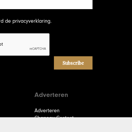
rd
de privacyverklaring
.
Adverteren
Adverteren
Chapeau Content
Creators