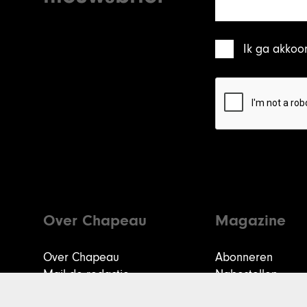
Ik ga akkoo
Over Chapeau
Magazine
Over Chapeau
Abonneren
Mail de redactie
Nabestellen
Contact
Colofon