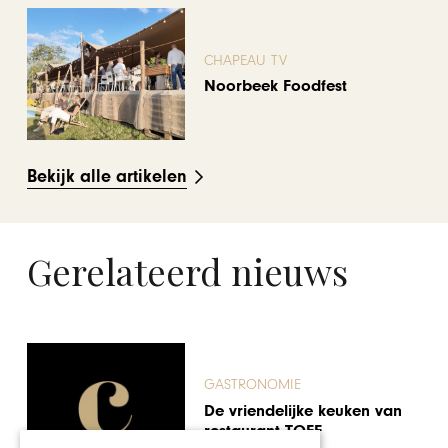
CHAPEAU TV
Noorbeek Foodfest
Bekijk alle artikelen
Gerelateerd nieuws
GASTRONOMIE
Ook sterrenchef Edwin
Soumang te gast in het
Gault&Millau-theater op de