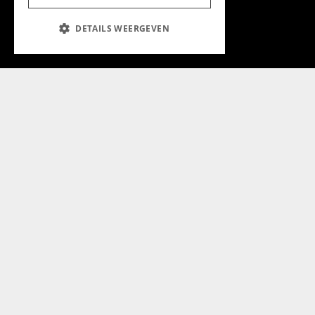
Aanmelden nieuwsbrief
DETAILS WEERGEVEN
Magazine
Adverteren
Algemeen
Algemene Voorwaarden
Privacyverklaring
Cookieverklaring
@2024 Chapeau Magazine