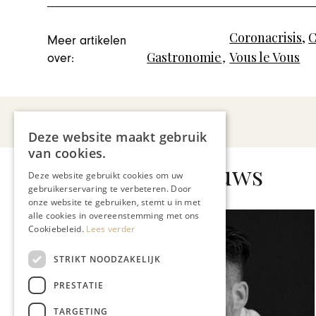
Coronacrisis
,
C
Meer artikelen
Gastronomie
,
Vous le Vous
over:
Deze website maakt gebruik
van cookies.
Gerelateerd nieuws
Deze website gebruikt cookies om uw
gebruikerservaring te verbeteren. Door
onze website te gebruiken, stemt u in met
alle cookies in overeenstemming met ons
Cookiebeleid.
Lees verder
STRIKT NOODZAKELIJK
PRESTATIE
TARGETING