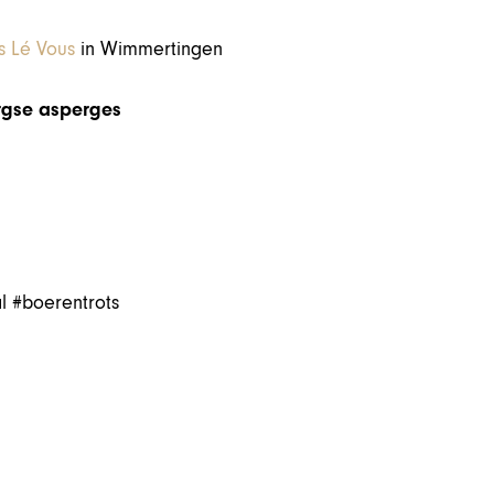
s Lé Vous
in Wimmertingen
rgse asperges
l #boerentrots