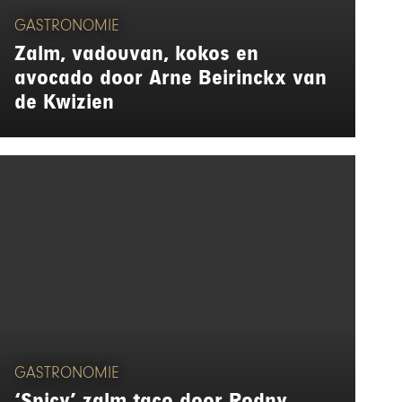
GASTRONOMIE
Zalm, vadouvan, kokos en
avocado door Arne Beirinckx van
de Kwizien
GASTRONOMIE
‘Spicy’ zalm taco door Rodny