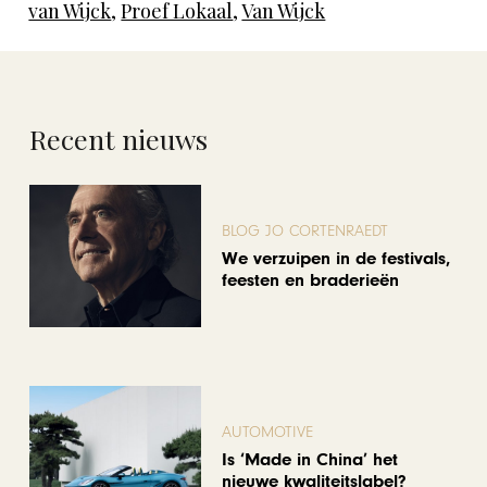
van Wijck
,
Proef Lokaal
,
Van Wijck
Recent nieuws
BLOG JO CORTENRAEDT
We verzuipen in de festivals,
feesten en braderieën
AUTOMOTIVE
Is ‘Made in China’ het
nieuwe kwaliteitslabel?