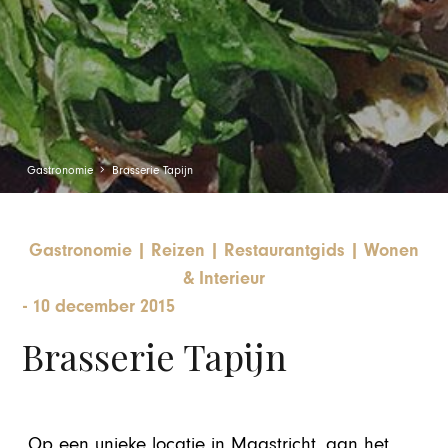
Gastronomie
Brasserie Tapijn
Gastronomie
|
Reizen
|
Restaurantgids
|
Wonen
& Interieur
-
10 december 2015
Brasserie Tapijn
Op een unieke locatie in Maastricht, aan het