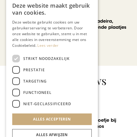
Deze website maakt gebruik
van cookies.
REIZEN
Een week op Madeira,
Deze website gebruikt cookies om uw
voorbij de bekende plaatjes
gebruikerservaring te verbeteren. Door
onze website te gebruiken, stemt u in met
alle cookies in overeenstemming met ons
Cookiebeleid.
Lees verder
Bekijk alle artikelen
STRIKT NOODZAKELIJK
PRESTATIE
Gerelateerd nieuws
TARGETING
FUNCTIONEEL
NIET-GECLASSIFICEERD
SOCIETY
ALLES ACCEPTEREN
Tropisch voorproefje bij
nieuwbouw Hanos
Maastricht
ALLES AFWIJZEN