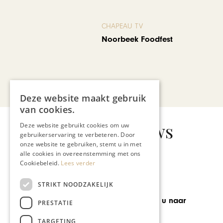
CHAPEAU TV
Noorbeek Foodfest
Bekijk alle artikelen
Deze website maakt gebruik
van cookies.
Gerelateerd nieuws
Deze website gebruikt cookies om uw
gebruikerservaring te verbeteren. Door
onze website te gebruiken, stemt u in met
alle cookies in overeenstemming met ons
Cookiebeleid.
Lees verder
STRIKT NOODZAKELIJK
LIENS TRAVEL
Kerstfreaks: rep u naar
PRESTATIE
Hannover
TARGETING