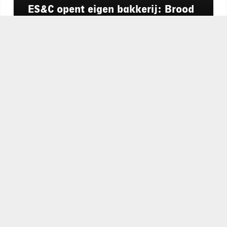
ES&C opent eigen bakkerij: Brood
Atelier
chapeau
E-mailadres*
nieuwsbrief
Ik ga akkoo