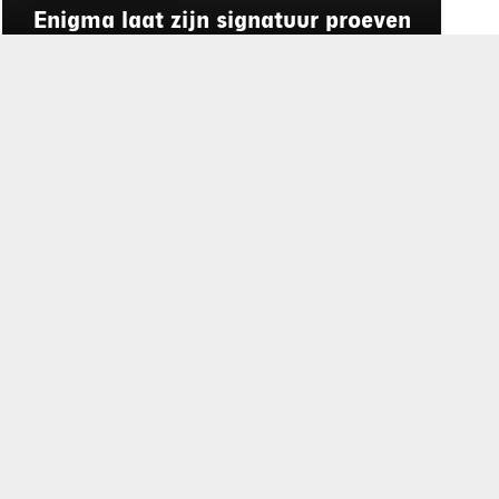
Enigma laat zijn signatuur proeven
op het Preuvenemint
rd
de privacyverklaring
.