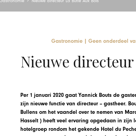
Gastronomie
Nieuwe directeur La Butte Aux Bois
Gastronomie
|
Geen onderdeel va
Nieuwe directeur 
Per 1 januari 2020 gaat Yannick Bouts de gast
zijn nieuwe functie van directeur – gastheer. Bo
Bullens om het vaandel over te nemen van Marc 
Hasselt ) heeft veel ervaring opgedaan in zijn
hotelgroep rondom het gekende Hotel du Peche