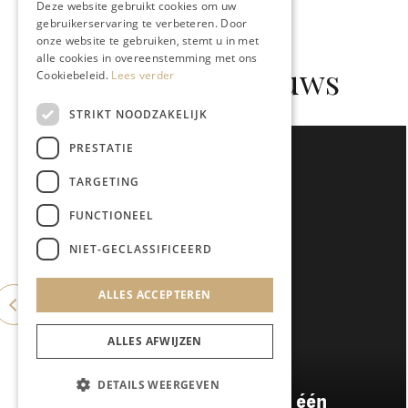
Deze website gebruikt cookies om uw
gebruikerservaring te verbeteren. Door
onze website te gebruiken, stemt u in met
alle cookies in overeenstemming met ons
Gerelateerd nieuws
Cookiebeleid.
Lees verder
STRIKT NOODZAKELIJK
PRESTATIE
TARGETING
FUNCTIONEEL
NIET-GECLASSIFICEERD
ALLES ACCEPTEREN
ALLES AFWIJZEN
GASTRONOMIE
DETAILS WEERGEVEN
Damianz stapt over naar één