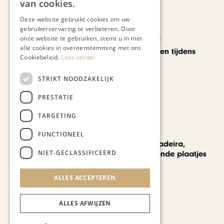
van cookies.
Deze website gebruikt cookies om uw
gebruikerservaring te verbeteren. Door
onze website te gebruiken, stemt u in met
KUNST & CULTUUR
alle cookies in overeenstemming met ons
Wereldse beelden tijdens
Cookiebeleid.
Lees verder
Cultura Nova
STRIKT NOODZAKELIJK
PRESTATIE
TARGETING
REIZEN
FUNCTIONEEL
Een week op Madeira,
NIET-GECLASSIFICEERD
voorbij de bekende plaatjes
ALLES ACCEPTEREN
ALLES AFWIJZEN
MODE & BEAUTY