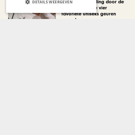
Een geurwandeling door de
DETAILS WEERGEVEN
Stokstraat: onze vier
favoriete uniseks geuren
voor de zomer
Bekijk alle artikelen
Gerelateerd nieuws
ANDRÉ RIEU
André Rieu van Maastricht
naar Zandvoort