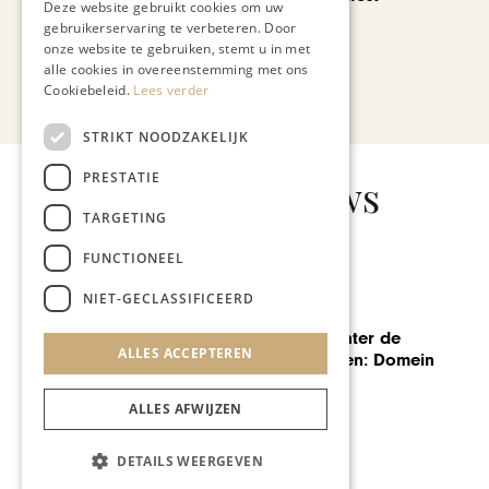
Deze website gebruikt cookies om uw
gebruikerservaring te verbeteren. Door
onze website te gebruiken, stemt u in met
alle cookies in overeenstemming met ons
Cookiebeleid.
Lees verder
Bekijk alle artikelen
STRIKT NOODZAKELIJK
PRESTATIE
Gerelateerd nieuws
TARGETING
FUNCTIONEEL
NIET-GECLASSIFICEERD
WIJNEN
Het verhaal achter de
ALLES ACCEPTEREN
Limburgse wijnen: Domein
Cubiz
ALLES AFWIJZEN
DETAILS WEERGEVEN