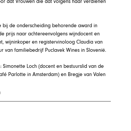
rvoor dat Vrouwen die dat volgens haar verdienen
e bij de onderscheiding behorende award in
de prijs naar achtereenvolgens wijndocent en
nt, wijninkoper en registervinoloog Claudia van
r van familiebedrijf Puclavek Wines in Slovenië.
: Simonette Loch (docent en bestuurslid van de
afé Parlotte in Amsterdam) en Bregje van Valen