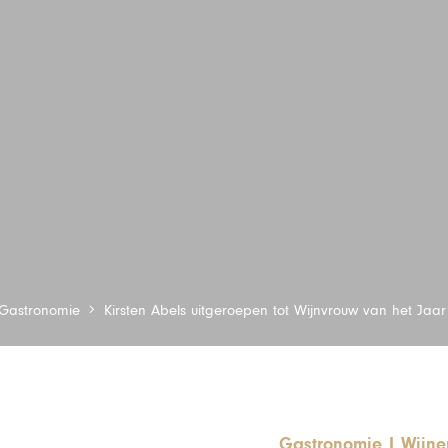
Gastronomie
Kirsten Abels uitgeroepen tot Wijnvrouw van het Jaa
Gastronomie
|
Wijne