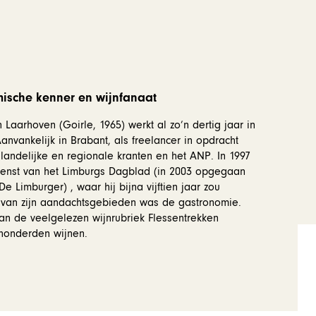
ische kenner en wijnfanaat
Laarhoven (Goirle, 1965) werkt al zo’n dertig jaar in
nvankelijk in Brabant, als freelancer in opdracht
 landelijke en regionale kranten en het ANP. In 1997
 dienst van het Limburgs Dagblad (in 2003 opgegaan
e Limburger) , waar hij bijna vijftien jaar zou
n van zijn aandachtsgebieden was de gastronomie.
van de veelgelezen wijnrubriek Flessentrekken
 honderden wijnen.