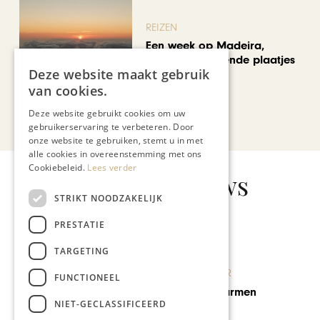
REIZEN
Een week op Madeira,
voorbij de bekende plaatjes
Deze website maakt gebruik
van cookies.
Deze website gebruikt cookies om uw
Bekijk alle artikelen
gebruikerservaring te verbeteren. Door
onze website te gebruiken, stemt u in met
alle cookies in overeenstemming met ons
Cookiebeleid.
Lees verder
Gerelateerd nieuws
STRIKT NOODZAKELIJK
PRESTATIE
TARGETING
KUNST & CULTUUR
FUNCTIONEEL
Zomeropera Carmen
NIET-GECLASSIFICEERD