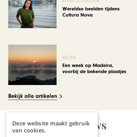
KUNST & CULTUUR
Wereldse beelden tijdens
Cultura Nova
REIZEN
Een week op Madeira,
voorbij de bekende plaatjes
Bekijk alle artikelen
Gerelateerd nieuws
Deze website maakt gebruik
van cookies.