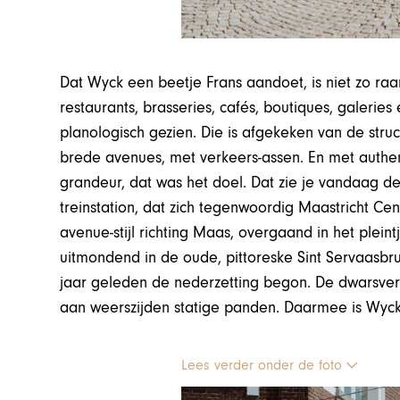
Dat Wyck een beetje Frans aandoet, is niet zo raar
restaurants, brasseries, cafés, boutiques, galeries e
planologisch gezien. Die is afgekeken van de str
brede avenues, met verkeers-assen. En met authe
grandeur, dat was het doel. Dat zie je vandaag d
treinstation, dat zich tegenwoordig Maastricht Ce
avenue-stijl richting Maas, overgaand in het plei
uitmondend in de oude, pittoreske Sint Servaasb
jaar geleden de nederzetting begon. De dwarsver
aan weerszijden statige panden. Daarmee is Wyck
Lees verder onder de foto