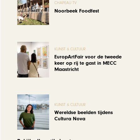
CHAPEAU TV
Noorbeek Foodfest
KUNST & CULTUUR
EuropArtFair voor de tweede
keer op rij te gast in MECC
Maastricht
KUNST & CULTUUR
Wereldse beelden tijdens
Cultura Nova