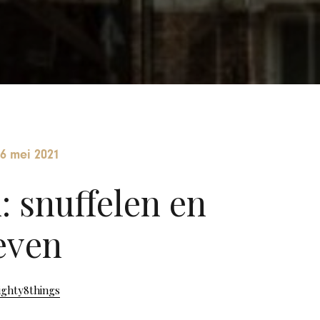
6 mei 2021
 snuffelen en
even
ighty8things