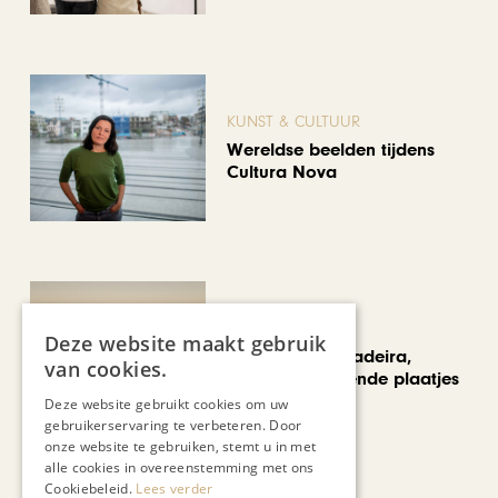
KUNST & CULTUUR
Wereldse beelden tijdens
Cultura Nova
REIZEN
Deze website maakt gebruik
Een week op Madeira,
van cookies.
voorbij de bekende plaatjes
Deze website gebruikt cookies om uw
gebruikerservaring te verbeteren. Door
onze website te gebruiken, stemt u in met
Bekijk alle artikelen
alle cookies in overeenstemming met ons
Cookiebeleid.
Lees verder