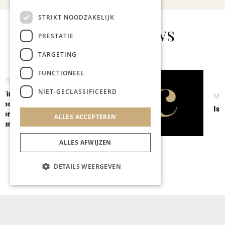
STRIKT NOODZAKELIJK
Gerelateerd nieuws
PRESTATIE
TARGETING
FUNCTIONEEL
NIET-GECLASSIFICEERD
MODE & BEAUTY
Is mode zinvol?
ALLES ACCEPTEREN
ALLES AFWIJZEN
DETAILS WEERGEVEN