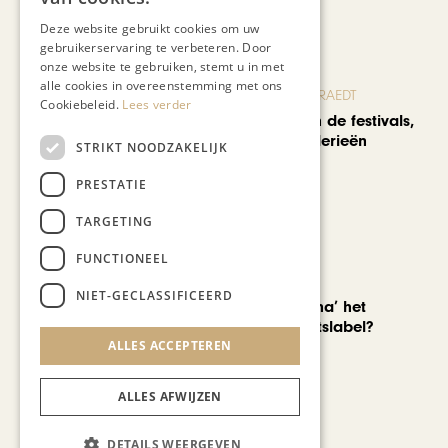
Recent nieuws
Deze website gebruikt cookies om uw
gebruikerservaring te verbeteren. Door
onze website te gebruiken, stemt u in met
alle cookies in overeenstemming met ons
BLOG JO CORTENRAEDT
Cookiebeleid.
Lees verder
We verzuipen in de festivals,
feesten en braderieën
STRIKT NOODZAKELIJK
PRESTATIE
TARGETING
FUNCTIONEEL
AUTOMOTIVE
NIET-GECLASSIFICEERD
Is ‘Made in China’ het
nieuwe kwaliteitslabel?
ALLES ACCEPTEREN
ALLES AFWIJZEN
DETAILS WEERGEVEN