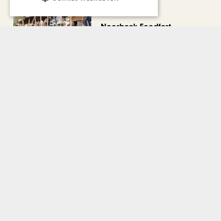
CHAPEAU TV
Noorbeek Foodfest
Bekijk alle artikelen
Gerelateerd nieuws
GASTRONOMIE
30.000 euro aan goede
doelen