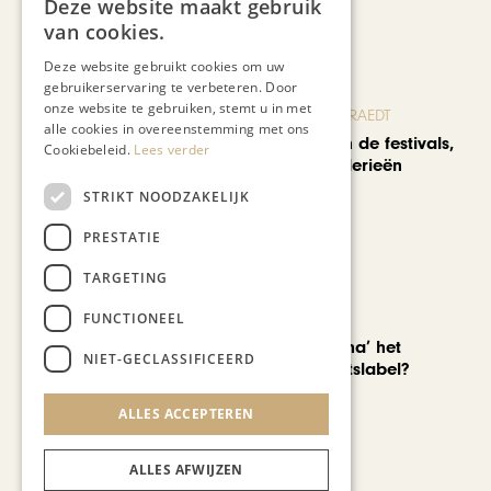
Deze website maakt gebruik
Recent nieuws
van cookies.
Deze website gebruikt cookies om uw
gebruikerservaring te verbeteren. Door
onze website te gebruiken, stemt u in met
BLOG JO CORTENRAEDT
alle cookies in overeenstemming met ons
We verzuipen in de festivals,
Cookiebeleid.
Lees verder
feesten en braderieën
STRIKT NOODZAKELIJK
PRESTATIE
TARGETING
FUNCTIONEEL
AUTOMOTIVE
Is ‘Made in China’ het
NIET-GECLASSIFICEERD
nieuwe kwaliteitslabel?
ALLES ACCEPTEREN
ALLES AFWIJZEN