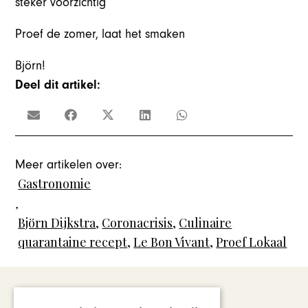
steker voorzichtig
Proef de zomer, laat het smaken
Björn!
Deel dit artikel:
Meer artikelen over:
Gastronomie
,
Björn Dijkstra
,
Coronacrisis
,
Culinaire
quarantaine recept
,
Le Bon Vivant
,
Proef Lokaal