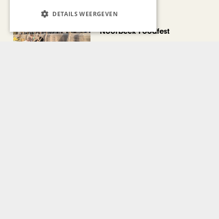
DETAILS WEERGEVEN
CHAPEAU TV
Noorbeek Foodfest
Bekijk alle artikelen
Gerelateerd nieuws
GASTRONOMIE
Spencer’s nieuwe culinaire
hotspot van Kruisherenhotel
Maastricht