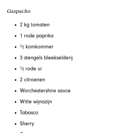
Gazpacho
2 kg tomaten
1 rode paprika
½ komkommer
3 stengels bleekselderij
½ rode ui
2 citroenen
Worchestershire sauce
Witte wijnazijn
Tabasco
Sherry