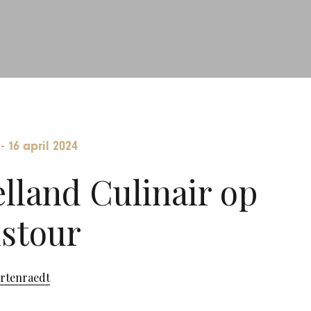
-
16 april 2024
lland Culinair op
stour
ortenraedt