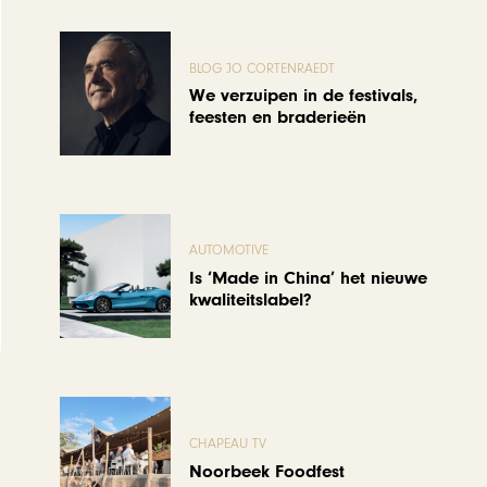
BLOG JO CORTENRAEDT
We verzuipen in de festivals,
feesten en braderieën
AUTOMOTIVE
Is ‘Made in China’ het nieuwe
kwaliteitslabel?
CHAPEAU TV
Noorbeek Foodfest