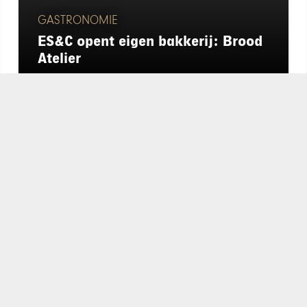
GASTRONOMIE
ES&C opent eigen bakkerij: Brood
Atelier
chapeau
E-mailadres*
nieuwsbrief