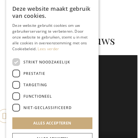
Deze website maakt gebruik
van cookies.
Deze website gebruikt cookies om uw
gebruikerservaring te verbeteren. Door
Gerelateerd nieuws
onze website te gebruiken, stemt u in met
alle cookies in overeenstemming met ons
Cookiebeleid.
Lees verder
STRIKT NOODZAKELIJK
PRESTATIE
TARGETING
FUNCTIONEEL
NIET-GECLASSIFICEERD
ALLES ACCEPTEREN