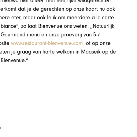
rnieuwd niet alleen met heerlijke wildgerechten
eerkomt dat je de gerechten op onze kaart nu ook
leinere eter, maar ook leuk om meerdere à la carte
biance”, zo laat Bienvenue ons weten. ,,Natuurlijk
B Gourmand menu en onze proeverij van 5-7
bsite
www.restaurant-bienvenue.com
of op onze
heten je graag van harte welkom in Maaseik op de
 Bienvenue.”