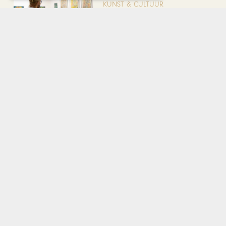
KUNST & CULTUUR
EuropArtFair voor de tweede
keer op rij te gast in MECC
Maastricht
KUNST & CULTUUR
Wereldse beelden tijdens
Cultura Nova
REIZEN
Een week op Madeira,
voorbij de bekende plaatjes