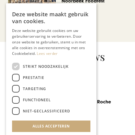
Noorbeek Foodfest
Deze website maakt gebruik
van cookies.
Bekijk alle artikelen
Deze website gebruikt cookies om uw
gebruikerservaring te verbeteren. Door
onze website te gebruiken, stemt u in met
alle cookies in overeenstemming met ons
Gerelateerd nieuws
Cookiebeleid.
Lees verder
STRIKT NOODZAKELIJK
PRESTATIE
TARGETING
GASTRONOMIE
FUNCTIONEEL
Bistro Boeuf La Roche
NIET-GECLASSIFICEERD
ALLES ACCEPTEREN