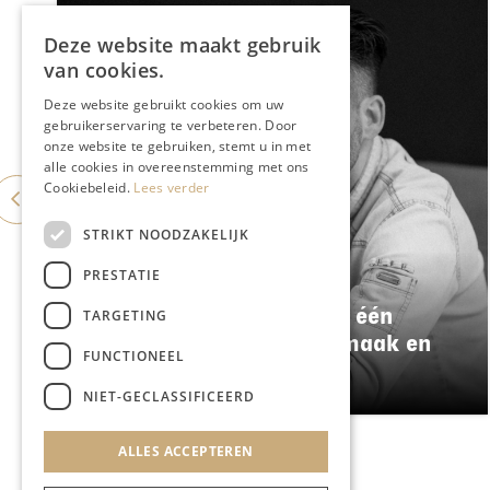
Deze website maakt gebruik
van cookies.
Deze website gebruikt cookies om uw
gebruikerservaring te verbeteren. Door
onze website te gebruiken, stemt u in met
alle cookies in overeenstemming met ons
Cookiebeleid.
Lees verder
STRIKT NOODZAKELIJK
PRESTATIE
GASTRONOMIE
Damianz stapt over naar één
TARGETING
menu: meer kwaliteit, smaak en
FUNCTIONEEL
duurzaamheid
NIET-GECLASSIFICEERD
ALLES ACCEPTEREN