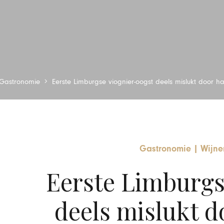
Gastronomie
Eerste Limburgse viognier-oogst deels mislukt door 
Gastronomie
|
Wijne
Eerste Limburgs
deels mislukt d