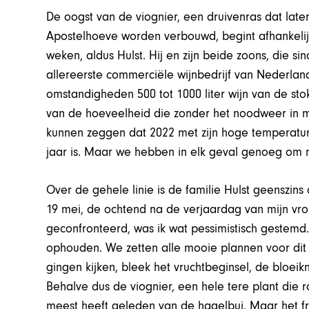
De oogst van de viognier, een druivenras dat late
Apostelhoeve worden verbouwd, begint afhankeli
weken, aldus Hulst. Hij en zijn beide zoons, die s
allereerste commerciële wijnbedrijf van Nederla
omstandigheden 500 tot 1000 liter wijn van de sto
van de hoeveelheid die zonder het noodweer in m
kunnen zeggen dat 2022 met zijn hoge temperature
jaar is. Maar we hebben in elk geval genoeg om 
Over de gehele linie is de familie Hulst geenszins
19 mei, de ochtend na de verjaardag van mijn 
geconfronteerd, was ik wat pessimistisch gestemd.
ophouden. We zetten alle mooie plannen voor dit j
gingen kijken, bleek het vruchtbeginsel, de bloei
Behalve dus de viognier, een hele tere plant die r
meest heeft geleden van de hagelbui. Maar het 