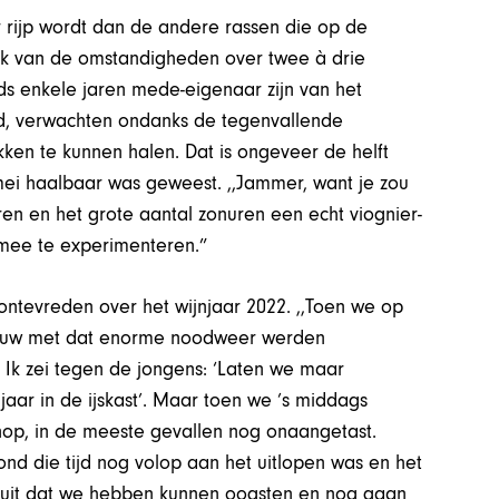
r rijp wordt dan de andere rassen die op de
jk van de omstandigheden over twee à drie
inds enkele jaren mede-eigenaar zijn van het
nd, verwachten ondanks de tegenvallende
kken te kunnen halen. Dat is ongeveer de helft
ei haalbaar was geweest. ,,Jammer, want je zou
n en het grote aantal zonuren een echt viognier-
mee te experimenteren.”
 ontevreden over het wijnjaar 2022. ,,Toen we op
vrouw met dat enorme noodweer werden
 Ik zei tegen de jongens: ‘Laten we maar
aar in de ijskast’. Maar toen we ’s middags
knop, in de meeste gevallen nog onaangetast.
ond die tijd nog volop aan het uitlopen was en het
fruit dat we hebben kunnen oogsten en nog gaan