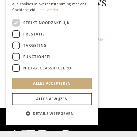
Gerelateerd nieuws
alle cookies in overeenstemming met ons
Cookiebeleid.
Lees verder
STRIKT NOODZAKELIJK
PRESTATIE
BRANDED CON
NTERIEUR
blond.to.go: 
TARGETING
 28
Kerkrade
FUNCTIONEEL
NIET-GECLASSIFICEERD
ALLES ACCEPTEREN
ALLES AFWIJZEN
DETAILS WEERGEVEN