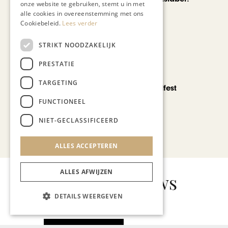
onze website te gebruiken, stemt u in met
alle cookies in overeenstemming met ons
Cookiebeleid.
Lees verder
STRIKT NOODZAKELIJK
PRESTATIE
CHAPEAU TV
TARGETING
Noorbeek Foodfest
FUNCTIONEEL
NIET-GECLASSIFICEERD
Bekijk alle artikelen
ALLES ACCEPTEREN
ALLES AFWIJZEN
Gerelateerd nieuws
DETAILS WEERGEVEN