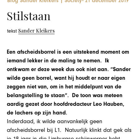
Blog Sander Kleikers
|
Society
-
21 december 2019
Stilstaan
Sander Kleikers
tekst
Een afscheidsborrel is een uitstekend moment om
iemand lekker in de maling te nemen. Ik
ontkwam er deze week dus ook niet aan. “Sander
wilde geen borrel, want hij houdt er naar eigen
zeggen niet van, om in het middelpunt van de
belangstelling te staan”. De toon was meteen
aardig gezet door hoofdredacteur Leo Hauben,
de lachers op zijn hand.
Inderdaad, ik wilde aanvankelijk geen
afscheidsborrel bij L1. Natuurlijk klinkt dat gek als
je 18 jaar in die Limburgse schijnwerper hebt