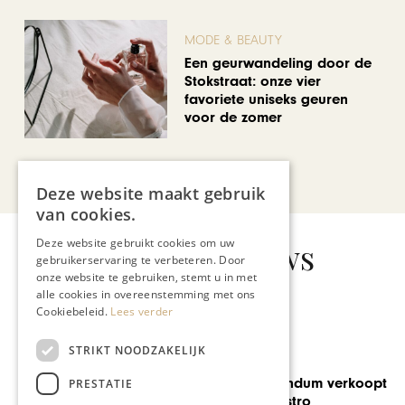
MODE & BEAUTY
Een geurwandeling door de
Stokstraat: onze vier
favoriete uniseks geuren
voor de zomer
Bekijk alle artikelen
Deze website maakt gebruik
van cookies.
Deze website gebruikt cookies om uw
Gerelateerd nieuws
gebruikerservaring te verbeteren. Door
onze website te gebruiken, stemt u in met
alle cookies in overeenstemming met ons
Cookiebeleid.
Lees verder
STRIKT NOODZAKELIJK
GASTRONOMIE
Eigenaar Vivendum verkoopt
PRESTATIE
succesvolle bistro