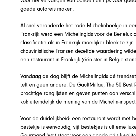
voor het vervangen van banden én tips voor goed
goede autoreis maken.
Al snel veranderde het rode Michelinboekje in ee
Frankrijk werd een Michelingids voor de Benelux 
classificatie als in Frankrijk moeilijker bleek te z
chauvinistische Fransen dezelfde waardering wilde
een restaurant in Frankrijk (één ster in België stond
Vandaag de dag blijft de Michelingids dé trendset
telt en geen andere. De GaultMillau, The 50 Best 
prachtige ranglijsten en geven punten aan verschi
kok uiteindelijk de mening van de Michelin-inspect
Voor de duidelijkheid: een restaurant wordt met b
bestekje is eenvoudig, vijf bestekjes is ultieme l
Gourmand (wat staat voor een goede prijs-kwalit