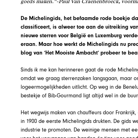
goeds maken.”-
Paul Van Craenenbroeck, voorma
De Michelingids, het befaamde rode boekje dat
classificeert, is alweer toe aan de uitreiking 
nieuwe sterren voor België en Luxemburg verd
eraan. Maar hoe werkt de Michelingids nu preci
blog van ‘Het Mooiste Ambacht’ probeer te be
Sinds ik me kan herinneren gaat de rode Micheling
omdat we graag sterrenzaken langsgaan, maar om
logeermogelijkheden uitlicht. Op weg in de Benelu
bestekje of Bib-Gourmand ligt altijd wel in de buur
Het wegwijs maken van chauffeurs door Frankrijk,
in 1900 de eerste Michelingids drukten. De gids 
industrie te promoten. De weinige mensen met een 