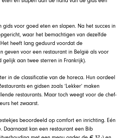
 eten en slapen aan de hand van de gids een
n gids voor goed eten en slapen. Na het succes in
opgericht, waar het bemachtigen van dezelfde
ijn. Het heeft lang geduurd voordat de
n geven voor een restaurant in België als voor
 gelijk aan twee sterren in Frankrijk).
ter in de classificatie van de horeca. Hun oordeel
Restaurants en gidsen zoals ‘Lekker’ maken
llende restaurants. Maar toch weegt voor de chef-
eurs het zwaarst.
estekjes beoordeeld op comfort en inrichting. Eén
uxe. Daarnaast kan een restaurant een Bib
eitverhouding met een menu onder de € 37,-) en