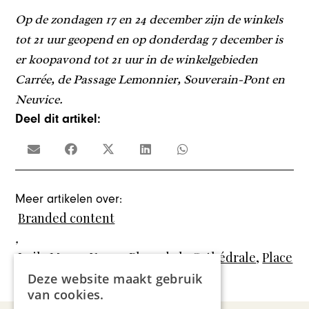
Op de zondagen 17 en 24 december zijn de winkels
tot 21 uur geopend en op donderdag 7 december is
er koopavond tot 21 uur in de winkelgebieden
Carrée, de Passage Lemonnier, Souverain-Pont en
Neuvice.
Deel dit artikel:
Meer artikelen over:
Branded content
,
Luik
,
Maggy Yerna
,
Place de la Cathédrale
,
Place
du Marché
,
Place St-Lambert
Deze website maakt gebruik
van cookies.