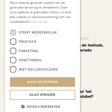
Deze website gebruikt cookies om uw
gebruikerservaring te verbeteren. Door
onze website te gebruiken, stemt u in met
Recent nieuws
alle cookies in overeenstemming met ons
Cookiebeleid.
Lees verder
STRIKT NOODZAKELIJK
BLOG JO CORTENRAEDT
PRESTATIE
We verzuipen in de festivals,
feesten en braderieën
TARGETING
FUNCTIONEEL
NIET-GECLASSIFICEERD
ALLES ACCEPTEREN
AUTOMOTIVE
Is ‘Made in China’ het
ALLES AFWIJZEN
nieuwe kwaliteitslabel?
DETAILS WEERGEVEN