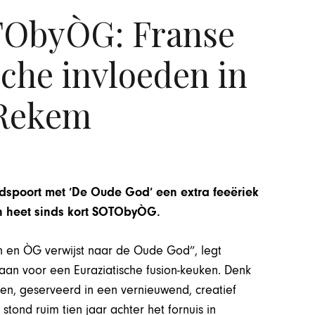
TObyÒG: Franse
sche invloeden in
Rekem
tadspoort met ‘De Oude God’ een extra feeëriek
n heet sinds kort SOTObyÒG.
h en ÒG verwijst naar de Oude God”, legt
aan voor een Euraziatische fusion-keuken. Denk
en, geserveerd in een vernieuwend, creatief
 stond ruim tien jaar achter het fornuis in