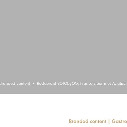
Branded content
Restaurant SOTObyÒG: Franse sfeer met Aziatisc
Branded content
|
Gastr