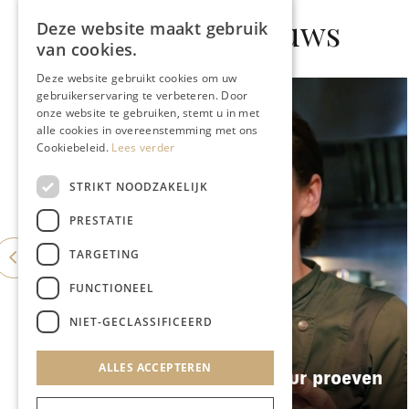
Gerelateerd nieuws
Deze website maakt gebruik
van cookies.
Deze website gebruikt cookies om uw
gebruikerservaring te verbeteren. Door
onze website te gebruiken, stemt u in met
alle cookies in overeenstemming met ons
Cookiebeleid.
Lees verder
STRIKT NOODZAKELIJK
PRESTATIE
TARGETING
FUNCTIONEEL
NIET-GECLASSIFICEERD
GASTRONOMIE
ALLES ACCEPTEREN
Enigma laat zijn signatuur proeven
op het Preuvenemint