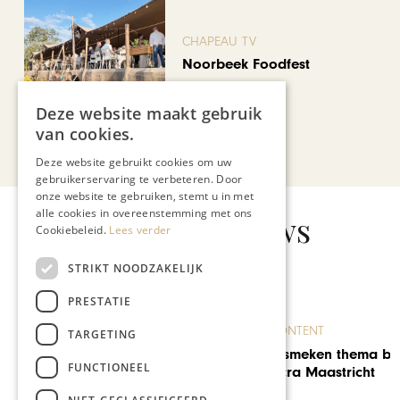
CHAPEAU TV
Noorbeek Foodfest
Deze website maakt gebruik
van cookies.
Bekijk alle artikelen
Deze website gebruikt cookies om uw
gebruikerservaring te verbeteren. Door
onze website te gebruiken, stemt u in met
alle cookies in overeenstemming met ons
Gerelateerd nieuws
Cookiebeleid.
Lees verder
STRIKT NOODZAKELIJK
PRESTATIE
BRANDED CONTENT
TARGETING
Bidden en smeken thema bij
FUNCTIONEEL
Musica Sacra Maastricht