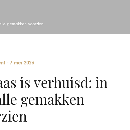
n alle gemakken voorzien
ent
-
7 mei 2023
as is verhuisd: in
 alle gemakken
zien