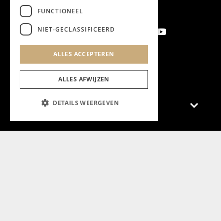
FUNCTIONEEL
NIET-GECLASSIFICEERD
ALLES ACCEPTEREN
Aanmelden nieuwsbrief
ALLES AFWIJZEN
DETAILS WEERGEVEN
Magazine
Adverteren
Algemeen
Algemene Voorwaarden
Privacyverklaring