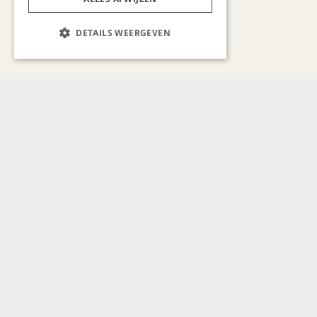
DETAILS WEERGEVEN
Bekijk alle artikelen
Gerelateerd nieuws
WONEN & INTERIEUR
Interieurworkshop bij
Woonboulevard Heerlen