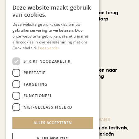
CHAPEAU TV
Deze website maakt gebruik
Skelet d’Artagnan terug
van cookies.
naar geboortedorp
Deze website gebruikt cookies om uw
gebruikerservaring te verbeteren. Door
onze website te gebruiken, stemt u in met
alle cookies in overeenstemming met ons
Cookiebeleid.
Lees verder
STRIKT NOODZAKELIJK
MODE & BEAUTY
Van koopjesjagen naar
PRESTATIE
curated shopping
TARGETING
FUNCTIONEEL
NIET-GECLASSIFICEERD
BLOG JO CORTENRAEDT
ALLES ACCEPTEREN
We verzuipen in de festivals,
feesten en braderieën
ALLES AFWIJZEN